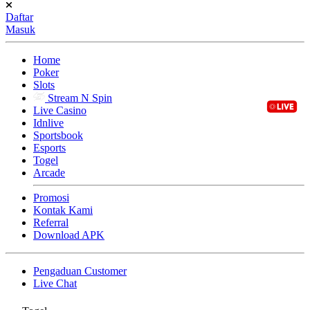
Daftar
Masuk
Home
Poker
Slots
Stream N Spin
Live Casino
Idnlive
Sportsbook
Esports
Togel
Arcade
Promosi
Kontak Kami
Referral
Download APK
Pengaduan Customer
Live Chat