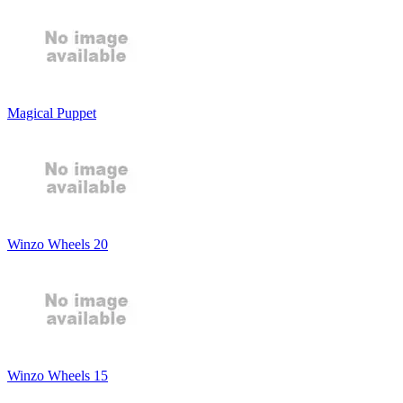
Magical Puppet
Winzo Wheels 20
Winzo Wheels 15