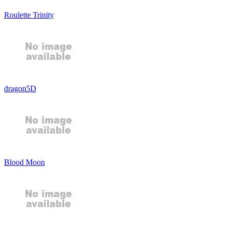
Roulette Trinity
dragon5D
Blood Moon