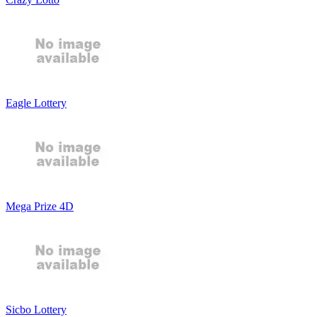
Eagle Lottery
Mega Prize 4D
Sicbo Lottery