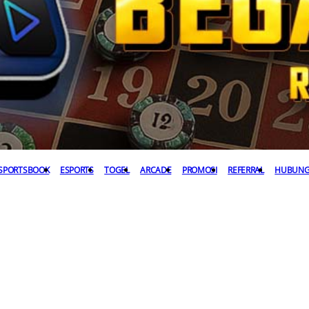
SPORTSBOOK
ESPORTS
TOGEL
ARCADE
PROMOSI
REFERRAL
HUBUNGI