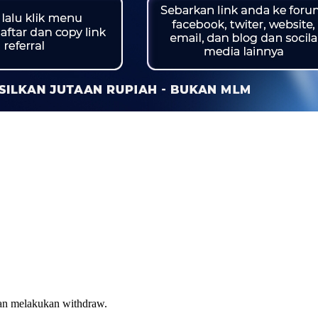
ngan melakukan withdraw.