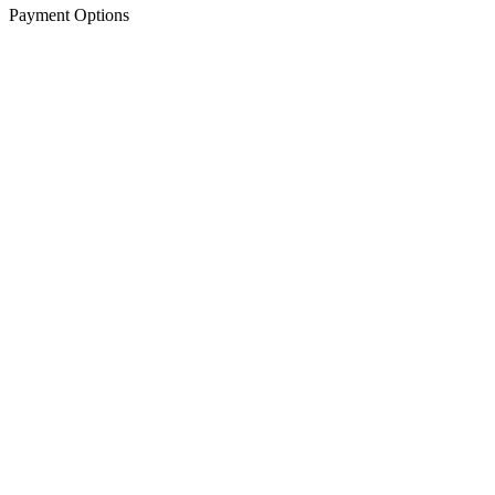
Payment Options