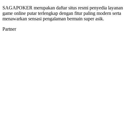
SAGAPOKER
merupakan daftar situs resmi penyedia layanan
game online putar terlengkap dengan fitur paling modern serta
menawarkan sensasi pengalaman bermain super asik.
Partner