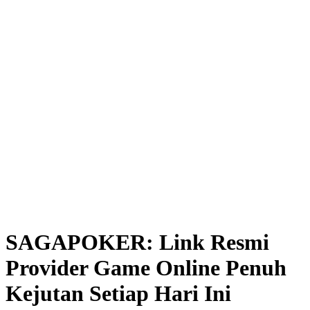
SAGAPOKER: Link Resmi
Provider Game Online Penuh
Kejutan Setiap Hari Ini