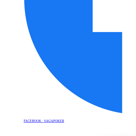
FACEBOOK : SAGAPOKER