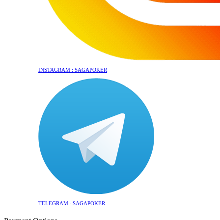
INSTAGRAM : SAGAPOKER
TELEGRAM : SAGAPOKER