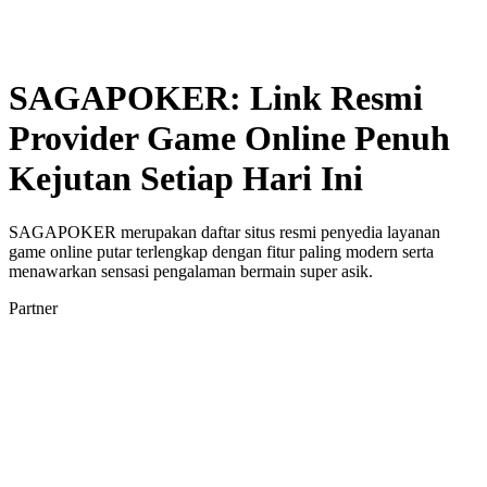
SAGAPOKER: Link Resmi
Provider Game Online Penuh
Kejutan Setiap Hari Ini
SAGAPOKER
merupakan daftar situs resmi penyedia layanan
game online putar terlengkap dengan fitur paling modern serta
menawarkan sensasi pengalaman bermain super asik.
Partner