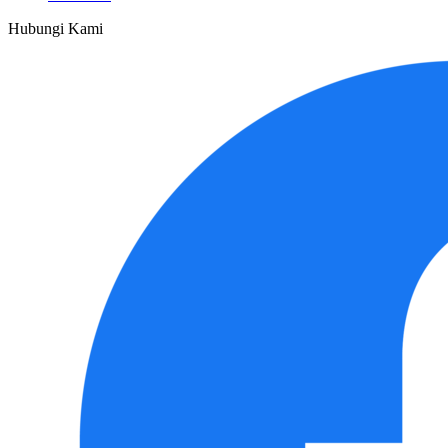
Hubungi Kami